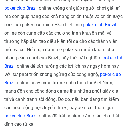
poker club Brazil
online không chỉ giúp người chơi giải trí
mà còn giúp nâng cao khả năng chiến thuật và chiến lược
chơi bài poker của mình. Đặc biệt, các
poker club Brazil
online còn cung cấp các chương trình khuyến mãi và
thưởng hấp dẫn, tạo điều kiện tối đa cho các thành viên
mới và cũ. Nếu bạn đam mê poker và muốn khám phá
phong cách chơi của Brazil, hãy thử trải nghiệm
poker club
Brazil
online để tận hưởng các lợi ích này ngay hôm nay.
Với sự phát triển không ngừng của công nghệ,
poker club
Brazil
online ngày càng trở nên phổ biến tại Việt Nam,
mang đến cho cộng đồng game thủ những phút giây giải
trí và cạnh tranh sôi động. Do đó, nếu bạn đang tìm kiếm
các hoạt động trực tuyến thú vị, hãy xem xét tham gia
poker club Brazil
online để trải nghiệm cảm giác chơi bài
đỉnh cao từ xa.