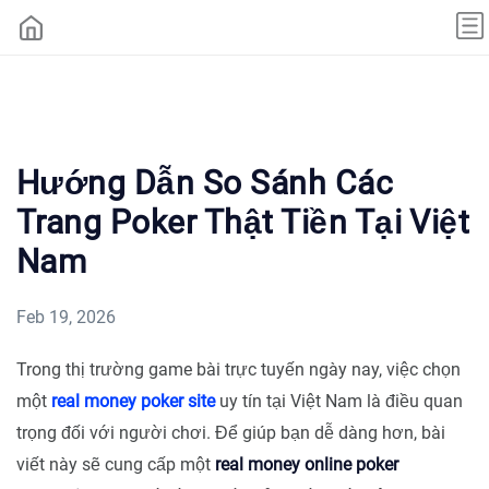
Hướng Dẫn So Sánh Các
Trang Poker Thật Tiền Tại Việt
Nam
Feb 19, 2026
Trong thị trường game bài trực tuyến ngày nay, việc chọn
một
real money poker site
uy tín tại Việt Nam là điều quan
trọng đối với người chơi. Để giúp bạn dễ dàng hơn, bài
viết này sẽ cung cấp một
real money online poker